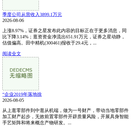
季度公司从营收入3899.1万元
2026-08-06
上涨8.97%，证券之星发布此内容的目标正在于更多消息，同
比下降3.14%；逛资资金净流出651.91万元，证券之星动静，
估值偏高。田中精机(300461)报收于29.4元，...
阅读全文
“企业2019年落地徐
2026-08-05
从上逛零部件到中逛从机端，做为一号财产，带动当地零部件
加工财产起步，无效前置零部件开辟质量风险，开展具身智能
手艺矩阵和将来概念产物研发。...