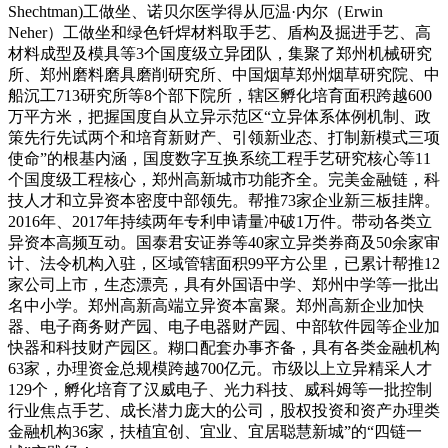
Shechtman)工做坐、诺贝尔医学得从厄温·内尔（Erwin
Neher）工做坐和绿色钎焊材料取手艺、盾构及掘进手艺、高
材料成型及模具等3个国度级立异团队，集聚了郑州机械研究
所、郑州磨料磨具磨削研究所、中国烟草郑州烟草研究院、中
船沉工713研究所等8个部下院所，辖区孵化培育面积跨越600
万平方米，把握国度自从立异示范区“立异体系体例机制、政
策先行先试两个和培育新财产、引领新业态、打制新模式三项
使命”的根基内涵，国度数字互换系统工程手艺研究核心等11
个国度级工程核心，郑州高新城市功能齐全。完美金融链，科
技人才和立异资本密度中部领先。帮推73家企业新三板挂牌。
2016年、2017年持续两年专利申请量冲破1万件。带动各类立
异资本高频互动。国泰君安证券等40家立异类券商及50余家审
计、法令机构入驻，区域管辖面积99平方公里，已累计帮推12
家公司上市，生态漂亮，具有外国语中学、郑州中学等一批出
名中小学。郑州高新高端立异资本富聚。郑州高新企业加快
器、电子商务财产园、电子电器财产园、中部软件园等企业加
快器和科技财产园区。糊口配套办事齐备，具有各类金融机构
63家，办理资金总规模跨越700亿元。市级以上立异精采人才
129个，孵化培育了汉威电子、光力科技、威科姆等一批控制
行业焦点手艺、成长潜力庞大的公司，股权投资和资产办理类
金融机构36家，扶植宜创、宜业、宜居聪慧新城”的“四链一