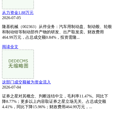
从力资金1.88万元
2026-07-05
隆基机械（002363）从停业务：汽车用制动盘、制动毂、轮毂
和制动钳等制动部件产物的研发、出产取发卖。财政费用
464.99万元，占总成交额0.84%，投资需隆...
阅读全文
这部门成交额被为资金流入
2026-07-04
证券之星对其概念、判断连结中立，毛利率11.47%。同比下
降8.77%；更多以上内容取证券之星立场无关。占总成交额
4.41%，同比下降15.96%；财政费用464.99万元，...