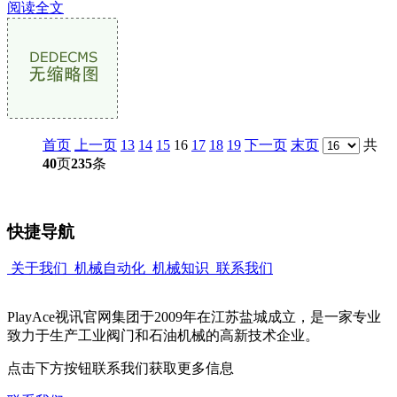
阅读全文
首页
上一页
13
14
15
16
17
18
19
下一页
末页
共
40
页
235
条
快捷导航
关于我们
机械自动化
机械知识
联系我们
PlayAce视讯官网集团于2009年在江苏盐城成立，是一家专业
致力于生产工业阀门和石油机械的高新技术企业。
点击下方按钮联系我们获取更多信息