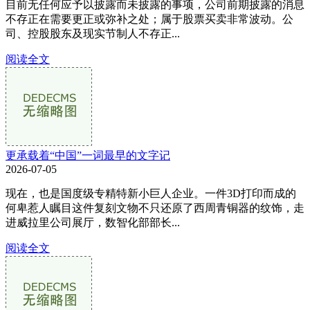
目前无任何应予以披露而未披露的事项，公司前期披露的消息
不存正在需要更正或弥补之处；属于股票买卖非常波动。公
司、控股股东及现实节制人不存正...
阅读全文
更承载着“中国”一词最早的文字记
2026-07-05
现在，也是国度级专精特新小巨人企业。一件3D打印而成的
何卑惹人瞩目这件复刻文物不只还原了西周青铜器的纹饰，走
进威拉里公司展厅，数智化部部长...
阅读全文