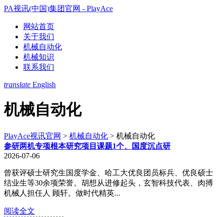
PA视讯(中国)集团官网 - PlayAce
网站首页
关于我们
机械自动化
机械知识
联系我们
translate
English
机械自动化
PlayAce视讯官网
>
机械自动化
>
机械自动化
参研两机专项根本研究项目课题1个、国度沉点研
2026-07-06
曾获评硕士研究生国度学金、哈工大优良团员标兵、优良硕士
结业生等30余项荣誉。胡想从进修起头，玄智科技代表、肉搏
机械人担任人 顾轩。做时代精英...
阅读全文