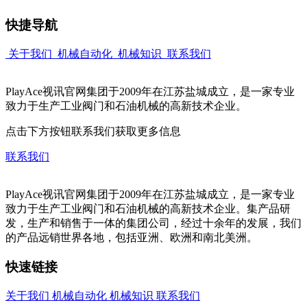
快捷导航
关于我们
机械自动化
机械知识
联系我们
PlayAce视讯官网集团于2009年在江苏盐城成立，是一家专业
致力于生产工业阀门和石油机械的高新技术企业。
点击下方按钮联系我们获取更多信息
联系我们
PlayAce视讯官网集团于2009年在江苏盐城成立，是一家专业
致力于生产工业阀门和石油机械的高新技术企业。集产品研
发，生产和销售于一体的集团公司，经过十余年的发展，我们
的产品远销世界各地，包括亚洲、欧洲和南北美洲。
快速链接
关于我们
机械自动化
机械知识
联系我们